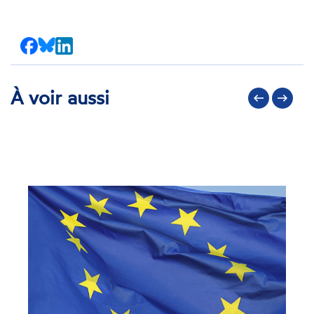
Partager
Partager
Partager
sur
sur
sur
Facebook
Bluesky
LinkedIn
À voir aussi
Précédent
Suivant