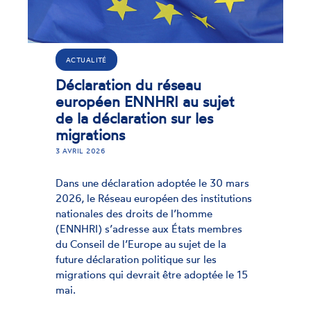
ACTU
ALITÉ
Succ
aration du réseau
gara
opéen ENNHRI au sujet
min
a déclaration sur les
ations
21 JAN
L 2026
Mercre
déput
une déclaration adoptée le 30 mars
l’urge
le Réseau européen des institutions
protec
nales des droits de l’homme
à tou
RI) s’adresse aux États membres
seil de l’Europe au sujet de la
 déclaration politique sur les
ions qui devrait être adoptée le 15