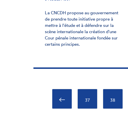
La CNCDH propose au gouvernement
de prendre toute initiative propre à
mettre à l'étude et à défendre sur la
scène internationale la création d'une
Cour pénale internationale fondée sur
certains principes.
Pagination
Page
37
Page
38