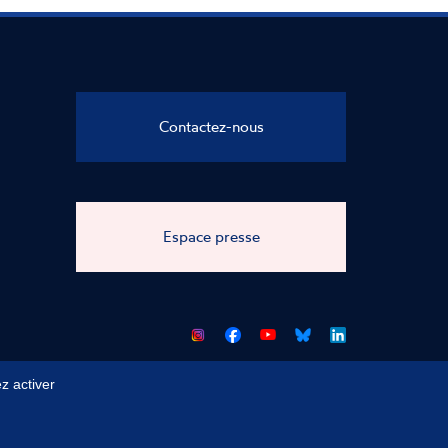
Contactez-nous
Espace presse
CNCDH
CNCDH
CNCDH
CNCDH
sur
sur
sur
sur
Facebook
Youtube
Bluesky
LinkedIn
z activer
 du site