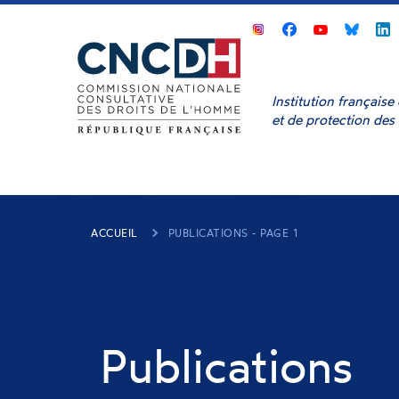
Panneau de gestion des cookies
CNCDH
CNCDH
CNCD
sur
sur
sur
s
Facebook
Youtube
Bluesk
L
Institution français
et de protection des
ACCUEIL
PUBLICATIONS - PAGE 1
Publications