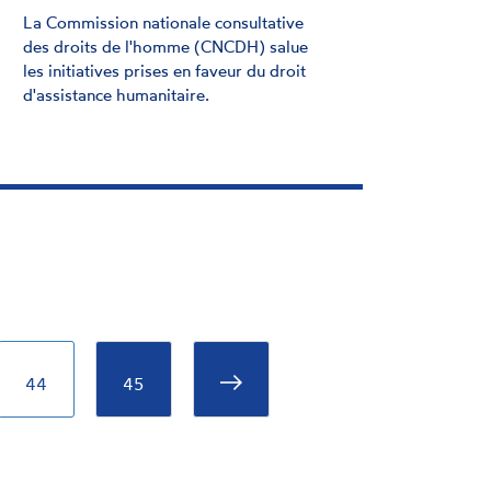
La Commission nationale consultative
des droits de l'homme (CNCDH) salue
les initiatives prises en faveur du droit
d'assistance humanitaire.
Page
44
Page
45
courante