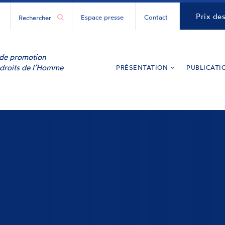
H
CNCDH
Prix de
Espace presse
Contact
ur
y
inkedIn
e de promotion
 droits de l’Homme
PRÉSENTATION
PUBLICATI