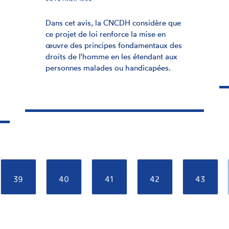
Dans cet avis, la CNCDH considère que
ce projet de loi renforce la mise en
œuvre des principes fondamentaux des
droits de l'homme en les étendant aux
personnes malades ou handicapées.
Page
39
Page
40
Page
41
Page
42
Page
43