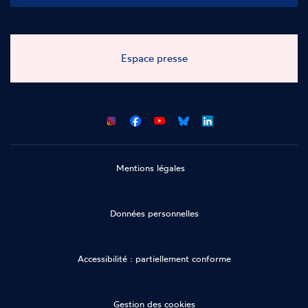
Espace presse
CNCDH
CNCDH
CNCDH
CNCDH
sur
sur
sur
sur
Facebook
Youtube
Bluesky
LinkedIn
Mentions légales
Données personnelles
Accessibilité : partiellement conforme
Gestion des cookies