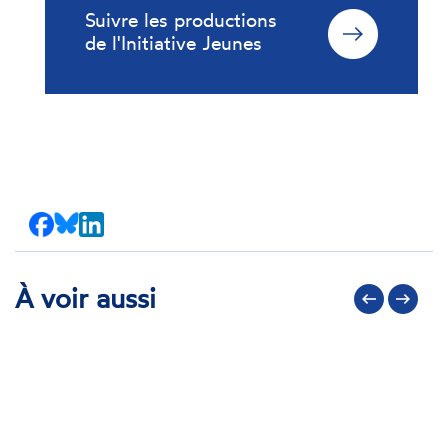
Suivre les productions
de l'Initiative Jeunes
Partager
Partager
Partager
sur
sur
sur
Facebook
Bluesky
LinkedIn
À voir aussi
Précédent
Suivant