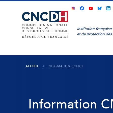
Panneau de gestion des cookies
CNCDH
CNCDH
CNCD
sur
sur
sur
s
Facebook
Youtube
Bluesk
L
Institution français
et de protection des
ACCUEIL
INFORMATION CNCDH
Information 