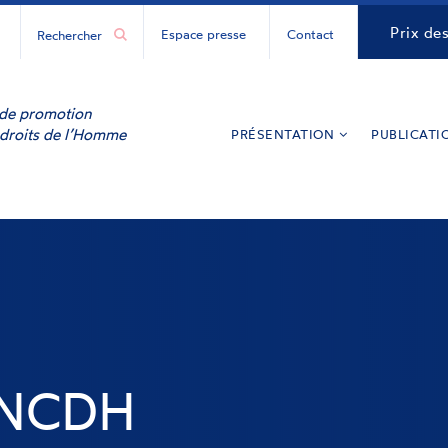
H
CNCDH
Prix de
Espace presse
Contact
ur
y
inkedIn
e de promotion
 droits de l’Homme
PRÉSENTATION
PUBLICATI
CNCDH